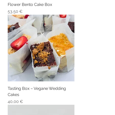
Flower Bento Cake Box
Preis
53,50 €
Tasting Box – Vegane Wedding
Cakes
Preis
40,00 €