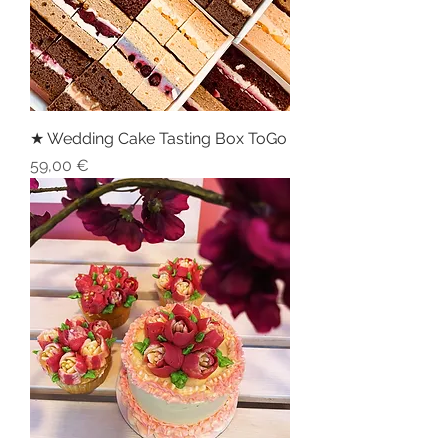
★ Wedding Cake Tasting Box ToGo
Preis
59,00 €