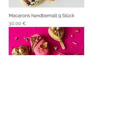
Macarons handbemalt 9 Stück
Preis
30,00 €
Glamour Cakesicle Box
Preis
33,00 €