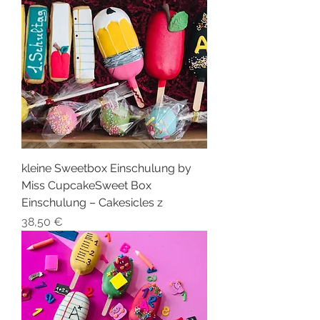
kleine Sweetbox Einschulung by
Miss CupcakeSweet Box
Einschulung – Cakesicles z
Preis
38,50 €