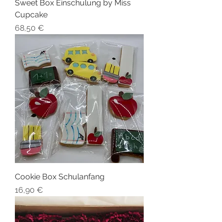
Sweet Box Einschulung by Miss
Cupcake
Preis
68,50 €
Cookie Box Schulanfang
Preis
16,90 €