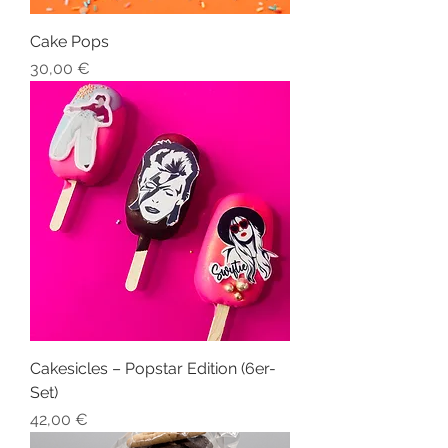
Cake Pops
Preis
30,00 €
Cakesicles – Popstar Edition (6er-
Set)
Preis
42,00 €