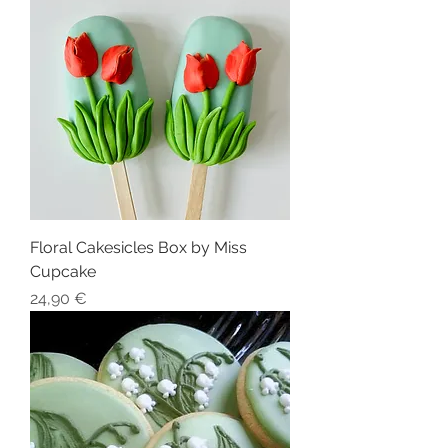
Floral Cakesicles Box by Miss
Cupcake
Preis
24,90 €