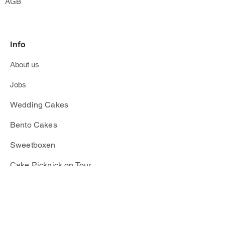
AGB
Info
About us
Jobs
Wedding Cakes
​Bento Cakes
Sweetboxen
Cake Picknick on Tour
info@mscupcake.de
|
030 96 06 1505
© 2026 Miss Cupcake Berlin