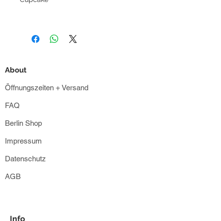
Unsere Spring Flower Cookie Box ist
ein köstliches und festliches
Produkt, das perfekt für die
About
Frühlingszeit geeignet ist.
Ideal für zum Verschenken, zum
Öffnungszeiten + Versand
Muttertag oder einfach als
FAQ
besondere Leckerei für Familie und
Freunde. Lassen Sie sich von
Berlin Shop
unseren floralen Cookies verzaubern
Impressum
Inhalt :
Datenschutz
3 Maiglöcken Cookies - Shortbread
AGB
3 florale Cookies - Shortbread
Bei Temperaturen von mehr als 25°C
Info