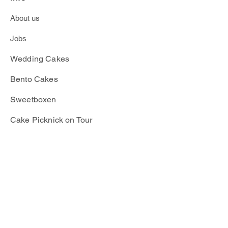
kann sich der Versand verzögern.
Ab 28°C müssen wir leider
About us
denVersand der Sweetboxen
Jobs
verschieben.
Wedding Cakes
​Bento Cakes
Sweetboxen
Cake Picknick on Tour
info@mscupcake.de
|
030 96 06 1505
© 2026 Miss Cupcake Berlin