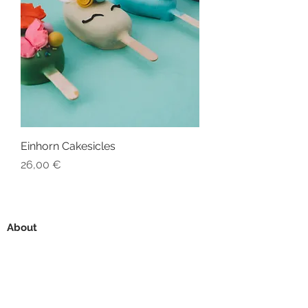
Einhorn Cakesicles
Preis
26,00 €
About
Öffnungszeiten + Versand
FAQ
Berlin Shop