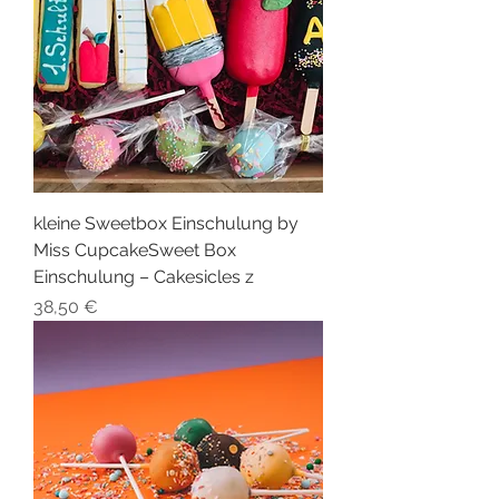
kleine Sweetbox Einschulung by
Miss CupcakeSweet Box
Einschulung – Cakesicles z
Preis
38,50 €