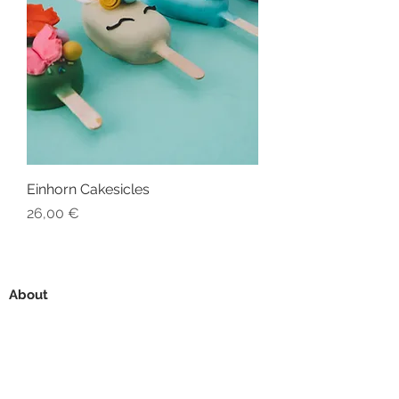
Einhorn Cakesicles
Preis
26,00 €
About
Öffnungszeiten + Versand
FAQ
Berlin Shop