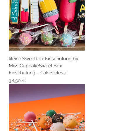
kleine Sweetbox Einschulung by
Miss CupcakeSweet Box
Einschulung – Cakesicles z
Preis
38,50 €